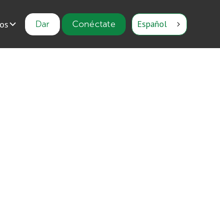
Español
ios
Dar
Conéctate