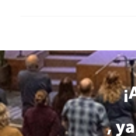
¡
, y