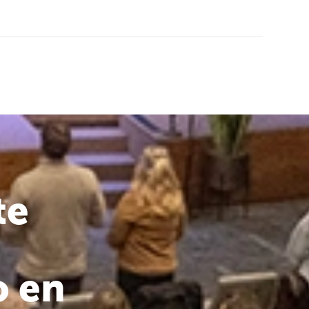
te
o en